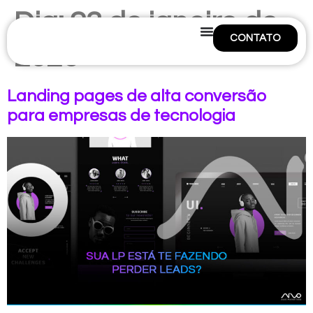
Dia:
23 de janeiro de
CONTATO
2026
Landing pages de alta conversão
para empresas de tecnologia