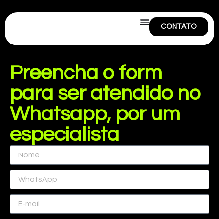
CONTATO
Preencha o form
para ser atendido no
Whatsapp, por um
especialista