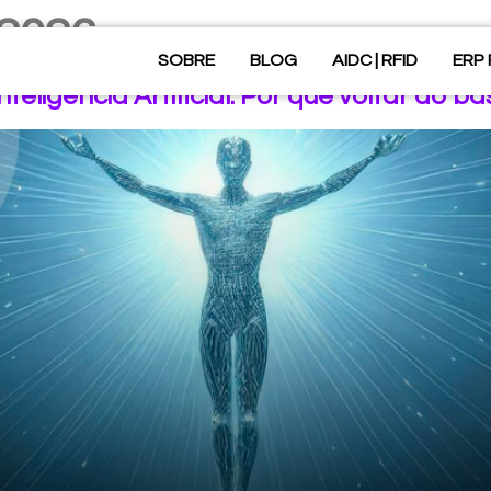
 2026
SOBRE
BLOG
AIDC | RFID
ERP
eligência Artificial: Por que voltar ao bá