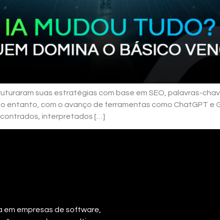
truturaram suas estratégias com base em SEO, palavras-chav
 No entanto, com o avanço de ferramentas como ChatGPT e 
contrados, interpretados […]
a em empresas de software,